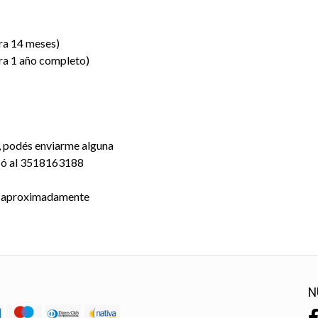
ra 14 meses)
ra 1 año completo)
, podés enviarme alguna
 ó al 3518163188
as aproximadamente
N