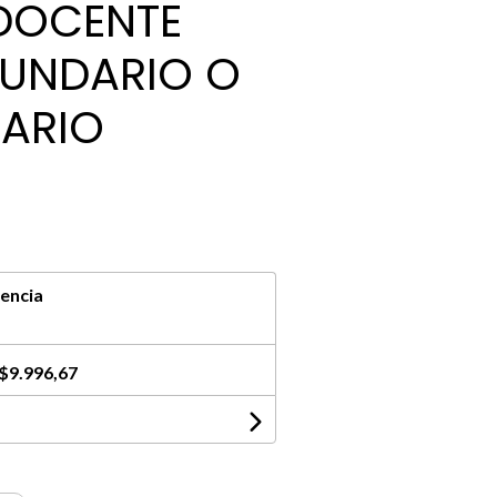
DOCENTE
CUNDARIO O
TARIO
encia
$9.996,67