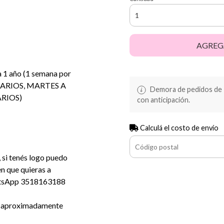
AGREG
a 1 año (1 semana por
RARIOS, MARTES A
Demora de pedidos de 10
RIOS)
con anticipación.
Calculá el costo de envío
 si tenés logo puedo
en que quieras a
atsApp 3518163188
as aproximadamente