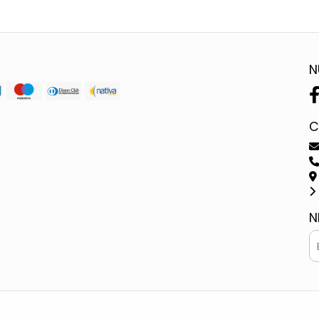
N
C
N