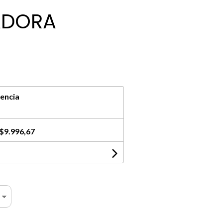
ADORA
encia
$9.996,67